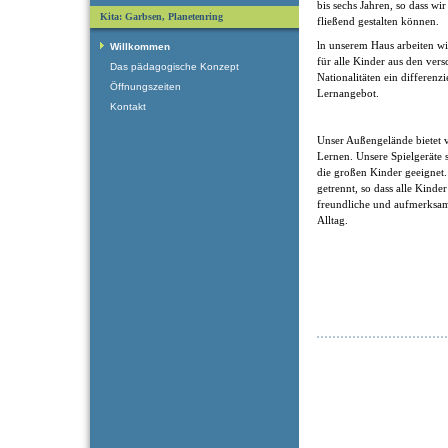
bis sechs Jahren, so dass w
Kita: Garbsen, Planetenring
fließend gestalten können.
ln unserem Haus arbeiten wi
Willkommen
für alle Kinder aus den ver
Das pädagogische Konzept
Nationalitäten ein differenzi
Öffnungszeiten
Lernangebot.
Kontakt
Unser Außengelände bietet 
Lernen. Unsere Spielgeräte s
die großen Kinder geeignet.
getrennt, so dass alle Kind
freundliche und aufmerksa
Alltag.