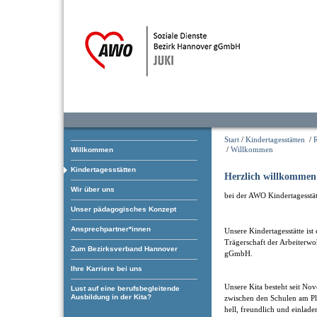
Start
/
Kindertagesstätten
/
/
Willkommen
Willkommen
Kindertagesstätten
Herzlich willkommen
Wir über uns
bei der AWO Kindertagesstät
Unser pädagogisches Konzept
Ansprechpartner*innen
Unsere Kindertagesstätte ist
Trägerschaft der Arbeiterwo
Zum Bezirksverband Hannover
gGmbH.
Ihre Karriere bei uns
Unsere Kita besteht seit No
Lust auf eine berufsbegleitende
Ausbildung in der Kita?
zwischen den Schulen am Pl
hell, freundlich und einlad