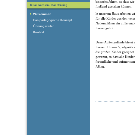
bis sechs Jahren, so dass w
Kita: Garbsen, Planetenring
fließend gestalten können.
ln unserem Haus arbeiten wi
Willkommen
für alle Kinder aus den ver
Das pädagogische Konzept
Nationalitäten ein differenzi
Öffnungszeiten
Lernangebot.
Kontakt
Unser Außengelände bietet 
Lernen. Unsere Spielgeräte s
die großen Kinder geeignet.
getrennt, so dass alle Kind
freundliche und aufmerksa
Alltag.