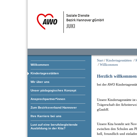
Start
/
Kindertagesstätten
/
/
Willkommen
Willkommen
Kindertagesstätten
Herzlich willkommen
Wir über uns
bei der AWO Kindertagesstät
Unser pädagogisches Konzept
Ansprechpartner*innen
Unsere Kindertagesstätte ist
Trägerschaft der Arbeiterwo
Zum Bezirksverband Hannover
gGmbH.
Ihre Karriere bei uns
Unsere Kita besteht seit No
Lust auf eine berufsbegleitende
Ausbildung in der Kita?
zwischen den Schulen am Pl
hell, freundlich und einlad