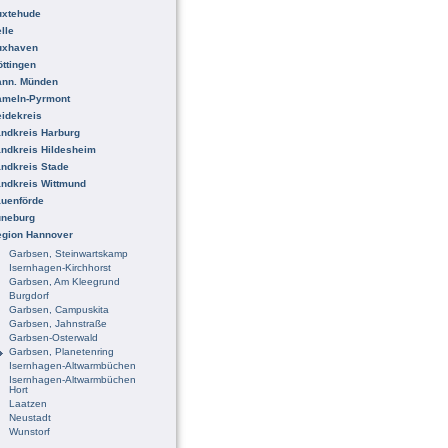
uxtehude
lle
uxhaven
ttingen
ann. Münden
ameln-Pyrmont
idekreis
ndkreis Harburg
ndkreis Hildesheim
ndkreis Stade
ndkreis Wittmund
uenförde
üneburg
egion Hannover
Garbsen, Steinwartskamp
Isernhagen-Kirchhorst
Garbsen, Am Kleegrund
Burgdorf
Garbsen, Campuskita
Garbsen, Jahnstraße
Garbsen-Osterwald
Garbsen, Planetenring
Isernhagen-Altwarmbüchen
Isernhagen-Altwarmbüchen
Hort
Laatzen
Neustadt
Wunstorf