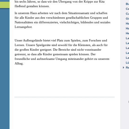
bis sechs Jahren, so dass wir den Übergang von der Krippe zur Kita
B
fließend gestalten können.
Ce
ln unserem Haus arbeiten wir nach dem Situationsansatz und schaffen
C
für alle Kinder aus den verschiedenen gesellschaftlichen Gruppen und
Gö
Nationalitäten ein differenziertes, vielschichtiges, bildendes und soziales
H
Lernangebot.
H
He
La
Unser Außengelände bietet viel Platz zum Spielen, zum Forschen und
La
Lernen. Unsere Spielgeräte sind sowohl für die Kleinsten, als auch für
La
die großen Kinder geeignet. Die Bereiche sind nicht voneinander
La
getrennt, so dass alle Kinder gemeinsam spielen können. Der
La
freundliche und aufmerksame Umgang miteinander gehört zu unserem
L
Alltag.
R