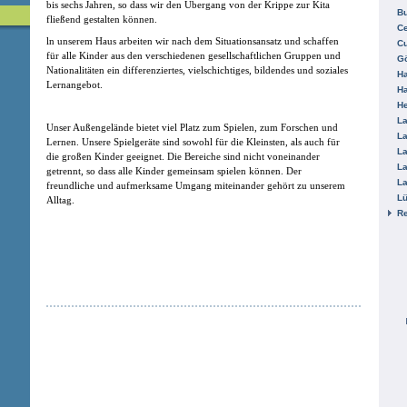
bis sechs Jahren, so dass wir den Übergang von der Krippe zur Kita
B
fließend gestalten können.
Ce
ln unserem Haus arbeiten wir nach dem Situationsansatz und schaffen
C
für alle Kinder aus den verschiedenen gesellschaftlichen Gruppen und
Gö
Nationalitäten ein differenziertes, vielschichtiges, bildendes und soziales
H
Lernangebot.
H
He
La
Unser Außengelände bietet viel Platz zum Spielen, zum Forschen und
La
Lernen. Unsere Spielgeräte sind sowohl für die Kleinsten, als auch für
La
die großen Kinder geeignet. Die Bereiche sind nicht voneinander
La
getrennt, so dass alle Kinder gemeinsam spielen können. Der
La
freundliche und aufmerksame Umgang miteinander gehört zu unserem
L
Alltag.
R