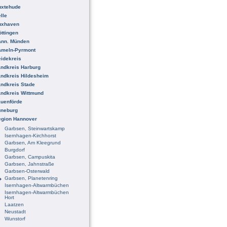
uxtehude
lle
uxhaven
ttingen
ann. Münden
ameln-Pyrmont
idekreis
ndkreis Harburg
ndkreis Hildesheim
ndkreis Stade
ndkreis Wittmund
uenförde
üneburg
egion Hannover
Garbsen, Steinwartskamp
Isernhagen-Kirchhorst
Garbsen, Am Kleegrund
Burgdorf
Garbsen, Campuskita
Garbsen, Jahnstraße
Garbsen-Osterwald
Garbsen, Planetenring
Isernhagen-Altwarmbüchen
Isernhagen-Altwarmbüchen
Hort
Laatzen
Neustadt
Wunstorf