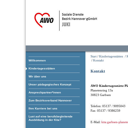
Start
/
Kindertagesstätten
/
/
Kontakt
Willkommen
Kindertagesstätten
Kontakt
Wir über uns
Unser pädagogisches Konzept
AWO Kindertagesstätte Pl
Planetenring 13a
Ansprechpartner*innen
30823 Garbsen
Zum Bezirksverband Hannover
Telefon: 05137 / 9095043
Ihre Karriere bei uns
Fax: 05137 / 9386259
Lust auf eine berufsbegleitende
Ausbildung in der Kita?
E-Mail:
kita.garbsen-planet