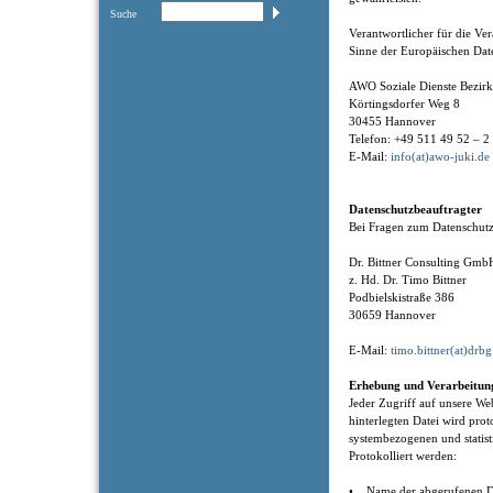
Suche
Verantwortlicher für die V
Sinne der Europäischen Dat
AWO Soziale Dienste Bezi
Körtingsdorfer Weg 8
30455 Hannover
Telefon: +49 511 49 52 – 2
E-Mail:
info(at)awo-juki.de
Datenschutzbeauftragter
Bei Fragen zum Datenschutz
Dr. Bittner Consulting Gm
z. Hd. Dr. Timo Bittner
Podbielskistraße 386
30659 Hannover
E-Mail:
timo.bittner(at)drbg
Erhebung und Verarbeitun
Jeder Zugriff auf unsere Web
hinterlegten Datei wird prot
systembezogenen und statis
Protokolliert werden:
• Name der abgerufenen D