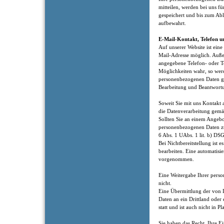
mitteilen, werden bei uns fü
gespeichert und bis zum Abl
aufbewahrt.
E-Mail-Kontakt, Telefon u
Auf unserer Website ist ei
Mail-Adresse möglich. Auße
angegebene Telefon- oder T
Möglichkeiten wahr, so werd
personenbezogenen Daten g
Bearbeitung und Beantwortu
Soweit Sie mit uns Kontakt 
die Datenverarbeitung gemäß
Sollten Sie an einem Angebot
personenbezogenen Daten z
6 Abs. 1 UAbs. 1 lit. b) DS
Bei Nichtbereitstellung ist e
bearbeiten. Eine automatisi
vorgenommen.
Eine Weitergabe Ihrer perso
nicht.
Eine Übermittlung der von 
Daten an ein Drittland oder 
statt und ist auch nicht in P
Sie haben das Recht, Ihre Ei