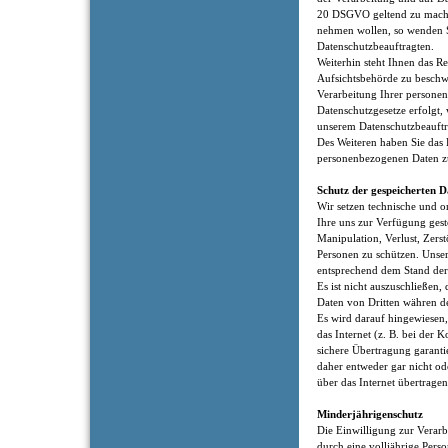
20 DSGVO geltend zu machen
nehmen wollen, so wenden Si
Datenschutzbeauftragten.
Weiterhin steht Ihnen das Re
Aufsichtsbehörde zu beschwe
Verarbeitung Ihrer persone
Datenschutzgesetze erfolgt, 
unserem Datenschutzbeauftra
Des Weiteren haben Sie das R
personenbezogenen Daten z
Schutz der gespeicherten D
Wir setzen technische und 
Ihre uns zur Verfügung ges
Manipulation, Verlust, Zers
Personen zu schützen. Uns
entsprechend dem Stand der 
Es ist nicht auszuschließen,
Daten von Dritten währen d
Es wird darauf hingewiesen,
das Internet (z. B. bei der
sichere Übertragung garanti
daher entweder gar nicht od
über das Internet übertrage
Minderjährigenschutz
Die Einwilligung zur Verar
durch eine volljährige Perso