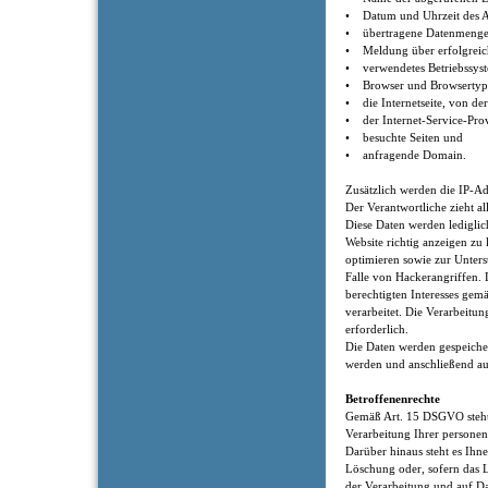
• Datum und Uhrzeit des A
• übertragene Datenmenge
• Meldung über erfolgreic
• verwendetes Betriebssys
• Browser und Browsertyp
• die Internetseite, von der
• der Internet-Service-Prov
• besuchte Seiten und
• anfragende Domain.
Zusätzlich werden die IP-Ad
Der Verantwortliche zieht al
Diese Daten werden lediglic
Website richtig anzeigen zu 
optimieren sowie zur Unters
Falle von Hackerangriffen.
berechtigten Interesses gem
verarbeitet. Die Verarbeitun
erforderlich.
Die Daten werden gespeicher
werden und anschließend au
Betroffenenrechte
Gemäß Art. 15 DSGVO steht 
Verarbeitung Ihrer persone
Darüber hinaus steht es Ihne
Löschung oder, sofern das L
der Verarbeitung und auf D