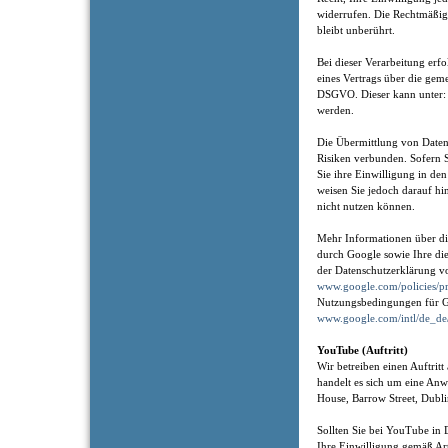
widerrufen. Die Rechtmäßig
bleibt unberührt.
Bei dieser Verarbeitung erf
eines Vertrags über die gem
DSGVO. Dieser kann unter
werden.
Die Übermittlung von Daten 
Risiken verbunden. Sofern 
Sie ihre Einwilligung in de
weisen Sie jedoch darauf hin
nicht nutzen können.
Mehr Informationen über di
durch Google sowie Ihre die
der Datenschutzerklärung v
www.google.com/policies/pr
Nutzungsbedingungen für G
www.google.com/intl/de_de
YouTube (Auftritt)
Wir betreiben einen Auftrit
handelt es sich um eine An
House, Barrow Street, Dubli
Sollten Sie bei YouTube in 
Ihre Einwilligung gemäß Ar