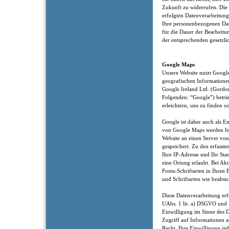
Zukunft zu widerrufen. Die
erfolgten Datenverarbeitung
Ihre personenbezogenen Date
für die Dauer der Bearbeitu
der entsprechenden gesetzli
Google Maps
Unsere Website nutzt Google
geografischen Informatione
Google Ireland Ltd. (Gordon
Folgenden: “Google”) betri
erleichtern, uns zu finden o
Google ist daher auch als 
von Google Maps werden In
Website an einen Server vo
gespeichert. Zu den erfass
Ihre IP-Adresse und Ihr Sta
eine Ortung erlaubt. Bei A
Fonts-Schriftarten in Ihren
und Schriftarten wie beabsic
Diese Datenverarbeitung erf
UAbs. 1 lit. a) DSGVO und 
Einwilligung im Sinne des 
Zugriff auf Informationen a
Recht, Ihre Einwilligung je