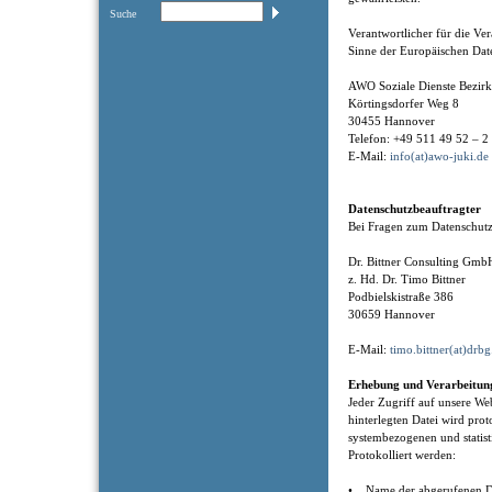
Suche
Verantwortlicher für die V
Sinne der Europäischen Dat
AWO Soziale Dienste Bezi
Körtingsdorfer Weg 8
30455 Hannover
Telefon: +49 511 49 52 – 2
E-Mail:
info(at)awo-juki.de
Datenschutzbeauftragter
Bei Fragen zum Datenschutz
Dr. Bittner Consulting Gm
z. Hd. Dr. Timo Bittner
Podbielskistraße 386
30659 Hannover
E-Mail:
timo.bittner(at)drbg
Erhebung und Verarbeitun
Jeder Zugriff auf unsere Web
hinterlegten Datei wird prot
systembezogenen und statis
Protokolliert werden:
• Name der abgerufenen D