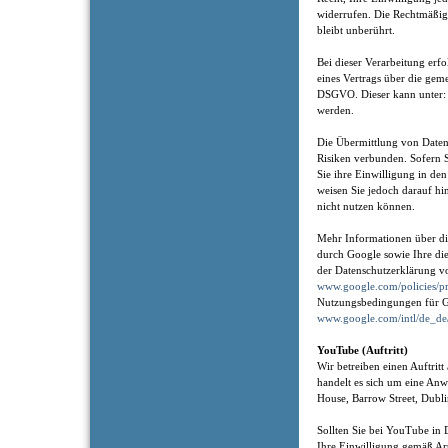
widerrufen. Die Rechtmäßig
bleibt unberührt.
Bei dieser Verarbeitung erf
eines Vertrags über die gem
DSGVO. Dieser kann unter
werden.
Die Übermittlung von Daten 
Risiken verbunden. Sofern 
Sie ihre Einwilligung in de
weisen Sie jedoch darauf hin
nicht nutzen können.
Mehr Informationen über di
durch Google sowie Ihre die
der Datenschutzerklärung v
www.google.com/policies/pr
Nutzungsbedingungen für G
www.google.com/intl/de_de
YouTube (Auftritt)
Wir betreiben einen Auftrit
handelt es sich um eine An
House, Barrow Street, Dubli
Sollten Sie bei YouTube in 
Ihre Einwilligung gemäß Ar