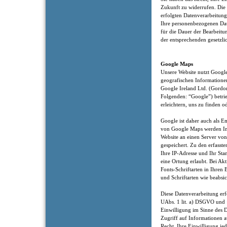
Zukunft zu widerrufen. Die
erfolgten Datenverarbeitung
Ihre personenbezogenen Date
für die Dauer der Bearbeitu
der entsprechenden gesetzli
Google Maps
Unsere Website nutzt Google
geografischen Informatione
Google Ireland Ltd. (Gordon
Folgenden: “Google”) betri
erleichtern, uns zu finden o
Google ist daher auch als 
von Google Maps werden In
Website an einen Server vo
gespeichert. Zu den erfass
Ihre IP-Adresse und Ihr Sta
eine Ortung erlaubt. Bei A
Fonts-Schriftarten in Ihren
und Schriftarten wie beabsic
Diese Datenverarbeitung erf
UAbs. 1 lit. a) DSGVO und 
Einwilligung im Sinne des 
Zugriff auf Informationen a
Recht, Ihre Einwilligung je