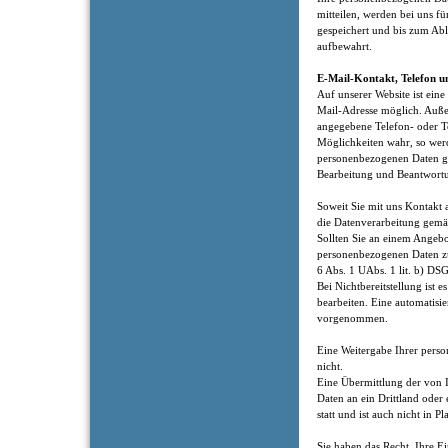
mitteilen, werden bei uns fü
gespeichert und bis zum Abl
aufbewahrt.
E-Mail-Kontakt, Telefon u
Auf unserer Website ist ei
Mail-Adresse möglich. Auße
angegebene Telefon- oder T
Möglichkeiten wahr, so werd
personenbezogenen Daten g
Bearbeitung und Beantwortu
Soweit Sie mit uns Kontakt 
die Datenverarbeitung gemäß
Sollten Sie an einem Angebot
personenbezogenen Daten z
6 Abs. 1 UAbs. 1 lit. b) DS
Bei Nichtbereitstellung ist e
bearbeiten. Eine automatisi
vorgenommen.
Eine Weitergabe Ihrer perso
nicht.
Eine Übermittlung der von 
Daten an ein Drittland oder 
statt und ist auch nicht in P
Sie haben das Recht, Ihre Ei