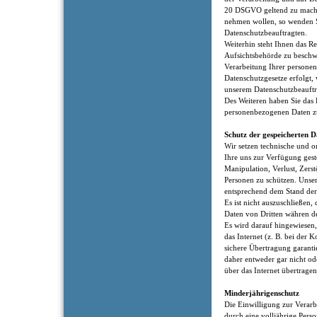
20 DSGVO geltend zu machen
nehmen wollen, so wenden Si
Datenschutzbeauftragten.
Weiterhin steht Ihnen das Re
Aufsichtsbehörde zu beschwe
Verarbeitung Ihrer persone
Datenschutzgesetze erfolgt, 
unserem Datenschutzbeauftra
Des Weiteren haben Sie das R
personenbezogenen Daten z
Schutz der gespeicherten D
Wir setzen technische und 
Ihre uns zur Verfügung ges
Manipulation, Verlust, Zers
Personen zu schützen. Uns
entsprechend dem Stand der 
Es ist nicht auszuschließen,
Daten von Dritten währen d
Es wird darauf hingewiesen,
das Internet (z. B. bei der
sichere Übertragung garanti
daher entweder gar nicht od
über das Internet übertrage
Minderjährigenschutz
Die Einwilligung zur Verar
durch eine volljährige Perso