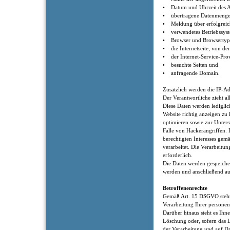
• Datum und Uhrzeit des A
• übertragene Datenmenge
• Meldung über erfolgreic
• verwendetes Betriebssys
• Browser und Browsertyp
• die Internetseite, von der
• der Internet-Service-Prov
• besuchte Seiten und
• anfragende Domain.
Zusätzlich werden die IP-Ad
Der Verantwortliche zieht al
Diese Daten werden lediglic
Website richtig anzeigen zu 
optimieren sowie zur Unters
Falle von Hackerangriffen.
berechtigten Interesses gem
verarbeitet. Die Verarbeitun
erforderlich.
Die Daten werden gespeicher
werden und anschließend au
Betroffenenrechte
Gemäß Art. 15 DSGVO steht 
Verarbeitung Ihrer persone
Darüber hinaus steht es Ihne
Löschung oder, sofern das L
der Verarbeitung und auf D