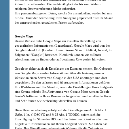
Zukunft zu widerrufen. Die Rechtmäßigkeit der bis zum Widerruf
erfolgten Datenverarbeitung bleibt unberührt.
Ihre personenbezogenen Daten, welche Sie uns mitteilen, werden bei uns
für die Dauer der Bearbeitung Ihres Anliegens gespeichert bis zum Ablauf
der entsprechenden gesetzlichen Fristen aufbewahrt.
Google Maps
Unsere Website nutzt Google Maps zur visuellen Darstellung von
geografischen Informationen (Lageplänen). Google Maps wird von der
Google Ireland Ltd. (Gordon House, Barrow Street, Dublin 4, Ir-land; im
Folgenden: “Google”) betrieben. Hierdurch können wir es Ihnen
erleichtern, uns zu finden oder auf bestimmte Orte gezielt hinweisen.
Google ist daher auch als Empfänger der Daten zu nennen. Bei Gebrauch
von Google Maps werden Informationen über die Nutzung unserer
Website an einen Server von Google in den USA übertragen und dort
gespeichert. Zu den erfassten und übertragenen Informationen gehören
Ihre IP-Adresse und Ihr Standort, wenn die Einstellungen Ihres Endgeräts
eine Ortung erlaubt. Bei Aktivierung von Google Maps werden Google
Fonts-Schriftarten in Ihren Browsercache geladen, um betreffende Texte
und Schriftarten wie beabsichtigt darstellen zu können.
Diese Datenverarbeitung erfolgt auf der Grundlage von Art. 6 Abs. 1
UAbs. 1 lit. a) DSGVO und § 25 Abs. 1 TDDDG, sofern sich die
Einwilligung im Sinne des DDG auf das Setzen von Cookies oder den
Zugriff auf Informationen auf Ihrem Endgerät bezieht. Sie haben das
Recht, Ihre Einwilligung jederzeit mit Wirkung für die Zukunft zu