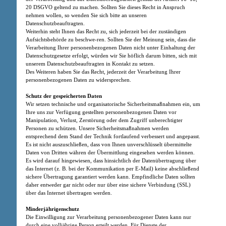
20 DSGVO geltend zu machen. Sollten Sie dieses Recht in Anspruch
nehmen wollen, so wenden Sie sich bitte an unseren
Datenschutzbeauftragten.
Weiterhin steht Ihnen das Recht zu, sich jederzeit bei der zuständigen
Aufsichtsbehörde zu beschwe-ren. Sollten Sie der Meinung sein, dass die
Verarbeitung Ihrer personenbezogenen Daten nicht unter Einhaltung der
Datenschutzgesetze erfolgt, würden wir Sie höflich darum bitten, sich mit
unserem Datenschutzbeauftragten in Kontakt zu setzen.
Des Weiteren haben Sie das Recht, jederzeit der Verarbeitung Ihrer
personenbezogenen Daten zu widersprechen.
Schutz der gespeicherten Daten
Wir setzen technische und organisatorische Sicherheitsmaßnahmen ein, um
Ihre uns zur Verfügung gestellten personenbezogenen Daten vor
Manipulation, Verlust, Zerstörung oder dem Zugriff unberechtigter
Personen zu schützen. Unsere Sicherheitsmaßnahmen werden
entsprechend dem Stand der Technik fortlaufend verbessert und angepasst.
Es ist nicht auszuschließen, dass von Ihnen unverschlüsselt übermittelte
Daten von Dritten währen der Übermittlung eingesehen werden können.
Es wird darauf hingewiesen, dass hinsichtlich der Datenübertragung über
das Internet (z. B. bei der Kommunikation per E-Mail) keine abschließend
sichere Übertragung garantiert werden kann. Empfindliche Daten sollten
daher entweder gar nicht oder nur über eine sichere Verbindung (SSL)
über das Internet übertragen werden.
Minderjährigenschutz
Die Einwilligung zur Verarbeitung personenbezogener Daten kann nur
durch eine volljährige Person erteilt werden. Für Dienste der