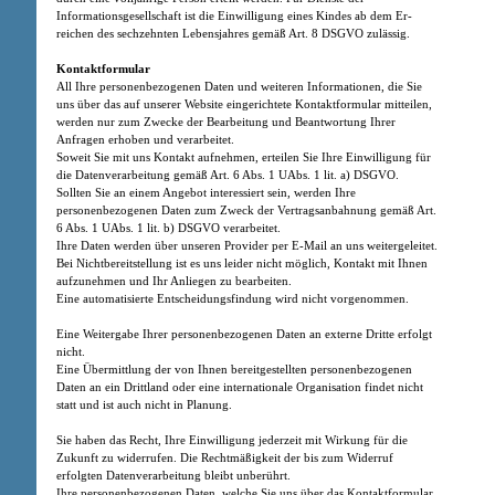
Informationsgesellschaft ist die Einwilligung eines Kindes ab dem Er-
reichen des sechzehnten Lebensjahres gemäß Art. 8 DSGVO zulässig.
Kontaktformular
All Ihre personenbezogenen Daten und weiteren Informationen, die Sie
uns über das auf unserer Website eingerichtete Kontaktformular mitteilen,
werden nur zum Zwecke der Bearbeitung und Beantwortung Ihrer
Anfragen erhoben und verarbeitet.
Soweit Sie mit uns Kontakt aufnehmen, erteilen Sie Ihre Einwilligung für
die Datenverarbeitung gemäß Art. 6 Abs. 1 UAbs. 1 lit. a) DSGVO.
Sollten Sie an einem Angebot interessiert sein, werden Ihre
personenbezogenen Daten zum Zweck der Vertragsanbahnung gemäß Art.
6 Abs. 1 UAbs. 1 lit. b) DSGVO verarbeitet.
Ihre Daten werden über unseren Provider per E-Mail an uns weitergeleitet.
Bei Nichtbereitstellung ist es uns leider nicht möglich, Kontakt mit Ihnen
aufzunehmen und Ihr Anliegen zu bearbeiten.
Eine automatisierte Entscheidungsfindung wird nicht vorgenommen.
Eine Weitergabe Ihrer personenbezogenen Daten an externe Dritte erfolgt
nicht.
Eine Übermittlung der von Ihnen bereitgestellten personenbezogenen
Daten an ein Drittland oder eine internationale Organisation findet nicht
statt und ist auch nicht in Planung.
Sie haben das Recht, Ihre Einwilligung jederzeit mit Wirkung für die
Zukunft zu widerrufen. Die Rechtmäßigkeit der bis zum Widerruf
erfolgten Datenverarbeitung bleibt unberührt.
Ihre personenbezogenen Daten, welche Sie uns über das Kontaktformular