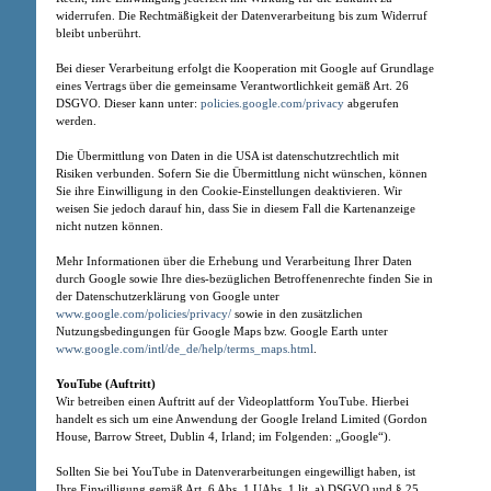
widerrufen. Die Rechtmäßigkeit der Datenverarbeitung bis zum Widerruf
bleibt unberührt.
Bei dieser Verarbeitung erfolgt die Kooperation mit Google auf Grundlage
eines Vertrags über die gemeinsame Verantwortlichkeit gemäß Art. 26
DSGVO. Dieser kann unter:
policies.google.com/privacy
abgerufen
werden.
Die Übermittlung von Daten in die USA ist datenschutzrechtlich mit
Risiken verbunden. Sofern Sie die Übermittlung nicht wünschen, können
Sie ihre Einwilligung in den Cookie-Einstellungen deaktivieren. Wir
weisen Sie jedoch darauf hin, dass Sie in diesem Fall die Kartenanzeige
nicht nutzen können.
Mehr Informationen über die Erhebung und Verarbeitung Ihrer Daten
durch Google sowie Ihre dies-bezüglichen Betroffenenrechte finden Sie in
der Datenschutzerklärung von Google unter
www.google.com/policies/privacy/
sowie in den zusätzlichen
Nutzungsbedingungen für Google Maps bzw. Google Earth unter
www.google.com/intl/de_de/help/terms_maps.html
.
YouTube (Auftritt)
Wir betreiben einen Auftritt auf der Videoplattform YouTube. Hierbei
handelt es sich um eine Anwendung der Google Ireland Limited (Gordon
House, Barrow Street, Dublin 4, Irland; im Folgenden: „Google“).
Sollten Sie bei YouTube in Datenverarbeitungen eingewilligt haben, ist
Ihre Einwilligung gemäß Art. 6 Abs. 1 UAbs. 1 lit. a) DSGVO und § 25