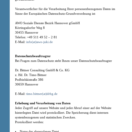
Verantwortlicher für die Verarbeitung Ihrer personenbezogenen Daten im
Sinne der Europäischen Datenschutz-Grundverordnung ist:
AWO Soziale Dienste Bezirk Hannover gGmbH
Körtingsdorfer Weg 8
30455 Hannover
Telefon: +49 511 49 52 – 2 81
E-Mail:
info(at)awo-juki.de
Datenschutzbeauftragter
Bei Fragen zum Datenschutz steht Ihnen unser Datenschutzbeauftragter
Dr. Bittner Consulting GmbH & Co. KG
z. Hd. Dr. Timo Bittner
Podbielskistraße 386
30659 Hannover
E-Mail:
timo.bittner(at)drbg.de
Erhebung und Verarbeitung von Daten
Jeder Zugriff auf unsere Website und jeder Abruf einer auf der Website
hinterlegten Datei wird protokolliert. Die Speicherung dient internen
systembezogenen und statistischen Zwecken.
Protokolliert werden:
• Name der abgerufenen Datei,