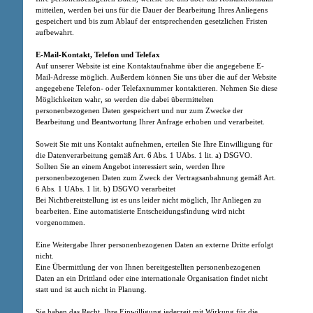
mitteilen, werden bei uns für die Dauer der Bearbeitung Ihres Anliegens
gespeichert und bis zum Ablauf der entsprechenden gesetzlichen Fristen
aufbewahrt.
E-Mail-Kontakt, Telefon und Telefax
Auf unserer Website ist eine Kontaktaufnahme über die angegebene E-
Mail-Adresse möglich. Außerdem können Sie uns über die auf der Website
angegebene Telefon- oder Telefaxnummer kontaktieren. Nehmen Sie diese
Möglichkeiten wahr, so werden die dabei übermittelten
personenbezogenen Daten gespeichert und nur zum Zwecke der
Bearbeitung und Beantwortung Ihrer Anfrage erhoben und verarbeitet.
Soweit Sie mit uns Kontakt aufnehmen, erteilen Sie Ihre Einwilligung für
die Datenverarbeitung gemäß Art. 6 Abs. 1 UAbs. 1 lit. a) DSGVO.
Sollten Sie an einem Angebot interessiert sein, werden Ihre
personenbezogenen Daten zum Zweck der Vertragsanbahnung gemäß Art.
6 Abs. 1 UAbs. 1 lit. b) DSGVO verarbeitet
Bei Nichtbereitstellung ist es uns leider nicht möglich, Ihr Anliegen zu
bearbeiten. Eine automatisierte Entscheidungsfindung wird nicht
vorgenommen.
Eine Weitergabe Ihrer personenbezogenen Daten an externe Dritte erfolgt
nicht.
Eine Übermittlung der von Ihnen bereitgestellten personenbezogenen
Daten an ein Drittland oder eine internationale Organisation findet nicht
statt und ist auch nicht in Planung.
Sie haben das Recht, Ihre Einwilligung jederzeit mit Wirkung für die