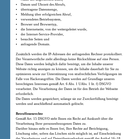
• Datum und Uhrzeit des Abrufs,
• übertragene Datenmenge,
• Meldung über erfolgreichen Abruf,
• verwendetes Betriebssystem,
• Browser und Browsertyp,
• die Internetseite, von der weitergeleitet wurde,
• der Internet-Service-Provider,
• besuchte Seiten und
• anfragende Domain.
Zusätzlich werden die IP-Adressen der anfragenden Rechner protokolliert.
Der Verantwortliche zieht allerdings keine Rückschlüsse auf eine Person.
Diese Daten werden lediglich dafür benötigt, um die Inhalte unserer
Website richtig anzeigen zu können, um die Inhalte dauerhaft für Sie zu
optimieren sowie zur Unterstützung von strafrechtlichen Verfolgungen im
Falle von Hackerangriffen. Die Daten werden auf Grundlage unseres
berechtigten Interesses gemäß Art. 6 Abs. 1 UAbs. 1 lit. f) DSGVO
verarbeitet. Die Verarbeitung der Daten ist für den Betrieb der Webseite
erforderlich.
Die Daten werden gespeichert, solange sie zur Zweckerfüllung benötigt
werden und anschließend automatisch gelöscht.
Betroffenenrechte
Gemäß Art. 15 DSGVO steht Ihnen ein Recht auf Auskunft über die
Verarbeitung Ihrer personenbezogenen Daten zu.
Darüber hinaus steht es Ihnen frei, Ihre Rechte auf Berichtigung,
Löschung oder, sofern das Löschen nicht möglich ist, auf Einschränkung
der Verarbeitung und auf Datenübertragbarkeit gemäß der Artikel 16–18,