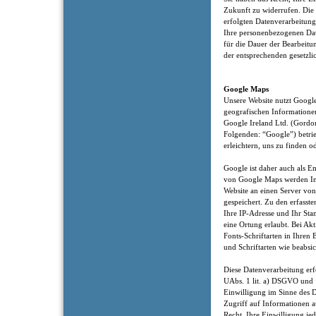
Zukunft zu widerrufen. Die
erfolgten Datenverarbeitung
Ihre personenbezogenen Date
für die Dauer der Bearbeitu
der entsprechenden gesetzli
Google Maps
Unsere Website nutzt Google
geografischen Informatione
Google Ireland Ltd. (Gordon
Folgenden: “Google”) betri
erleichtern, uns zu finden o
Google ist daher auch als 
von Google Maps werden In
Website an einen Server vo
gespeichert. Zu den erfass
Ihre IP-Adresse und Ihr Sta
eine Ortung erlaubt. Bei A
Fonts-Schriftarten in Ihren
und Schriftarten wie beabsic
Diese Datenverarbeitung erf
UAbs. 1 lit. a) DSGVO und 
Einwilligung im Sinne des 
Zugriff auf Informationen a
Recht, Ihre Einwilligung je