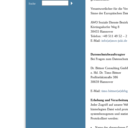
Suche
Verantwortlicher für die V
Sinne der Europäischen Dat
AWO Soziale Dienste Bezi
Körtingsdorfer Weg 8
30455 Hannover
Telefon: +49 511 49 52 – 2
E-Mail:
info(at)awo-juki.de
Datenschutzbeauftragter
Bei Fragen zum Datenschutz
Dr. Bittner Consulting Gm
z. Hd. Dr. Timo Bittner
Podbielskistraße 386
30659 Hannover
E-Mail:
timo.bittner(at)drbg
Erhebung und Verarbeitun
Jeder Zugriff auf unsere Web
hinterlegten Datei wird prot
systembezogenen und statis
Protokolliert werden:
• Name der abgerufenen D