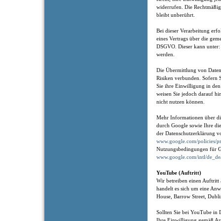
widerrufen. Die Rechtmäßig
bleibt unberührt.
Bei dieser Verarbeitung erf
eines Vertrags über die gem
DSGVO. Dieser kann unter
werden.
Die Übermittlung von Daten 
Risiken verbunden. Sofern 
Sie ihre Einwilligung in de
weisen Sie jedoch darauf hin
nicht nutzen können.
Mehr Informationen über di
durch Google sowie Ihre die
der Datenschutzerklärung v
www.google.com/policies/pr
Nutzungsbedingungen für G
www.google.com/intl/de_de
YouTube (Auftritt)
Wir betreiben einen Auftrit
handelt es sich um eine An
House, Barrow Street, Dubli
Sollten Sie bei YouTube in 
Ihre Einwilligung gemäß Ar