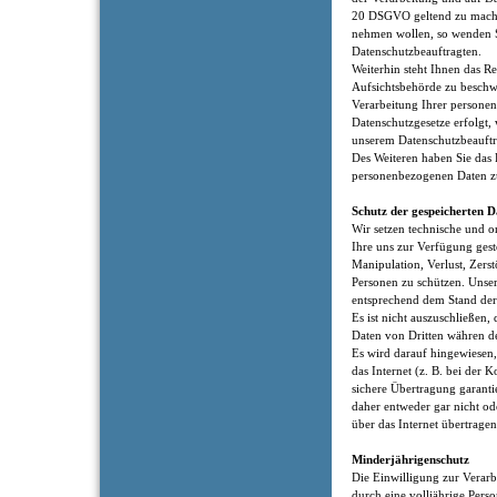
20 DSGVO geltend zu machen
nehmen wollen, so wenden Si
Datenschutzbeauftragten.
Weiterhin steht Ihnen das Re
Aufsichtsbehörde zu beschwe
Verarbeitung Ihrer persone
Datenschutzgesetze erfolgt, 
unserem Datenschutzbeauftra
Des Weiteren haben Sie das R
personenbezogenen Daten z
Schutz der gespeicherten D
Wir setzen technische und 
Ihre uns zur Verfügung ges
Manipulation, Verlust, Zers
Personen zu schützen. Uns
entsprechend dem Stand der 
Es ist nicht auszuschließen,
Daten von Dritten währen d
Es wird darauf hingewiesen,
das Internet (z. B. bei der
sichere Übertragung garanti
daher entweder gar nicht od
über das Internet übertrage
Minderjährigenschutz
Die Einwilligung zur Verar
durch eine volljährige Perso