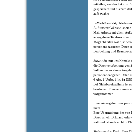
mitteilen, werden bei uns fü
gespeichert und bis zum Abl
aufbewahrt.
E-Mail-Kontakt, Telefon u
Auf unserer Website ist ei
Mail-Adresse möglich. Auße
angegebene Telefon- oder T
Möglichkeiten wahr, so werd
personenbezogenen Daten g
Bearbeitung und Beantwortu
Soweit Sie mit uns Kontakt 
die Datenverarbeitung gemäß
Sollten Sie an einem Angebot
personenbezogenen Daten z
6 Abs. 1 UAbs. 1 lit. b) DS
Bei Nichtbereitstellung ist e
bearbeiten. Eine automatisi
vorgenommen.
Eine Weitergabe Ihrer perso
nicht.
Eine Übermittlung der von 
Daten an ein Drittland oder 
statt und ist auch nicht in P
Sie haben das Recht, Ihre Ei