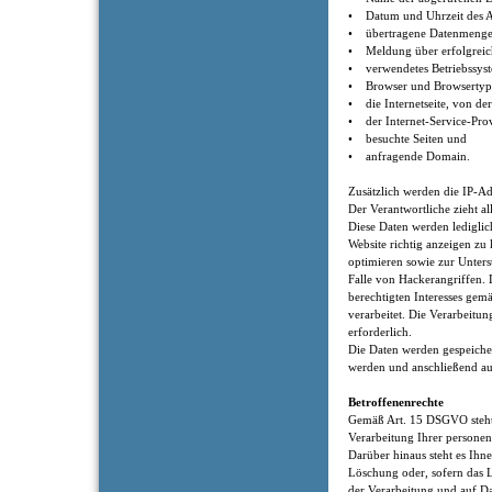
• Datum und Uhrzeit des A
• übertragene Datenmenge
• Meldung über erfolgreic
• verwendetes Betriebssys
• Browser und Browsertyp
• die Internetseite, von der
• der Internet-Service-Prov
• besuchte Seiten und
• anfragende Domain.
Zusätzlich werden die IP-Ad
Der Verantwortliche zieht al
Diese Daten werden lediglic
Website richtig anzeigen zu 
optimieren sowie zur Unters
Falle von Hackerangriffen.
berechtigten Interesses gem
verarbeitet. Die Verarbeitun
erforderlich.
Die Daten werden gespeicher
werden und anschließend au
Betroffenenrechte
Gemäß Art. 15 DSGVO steht 
Verarbeitung Ihrer persone
Darüber hinaus steht es Ihne
Löschung oder, sofern das L
der Verarbeitung und auf D