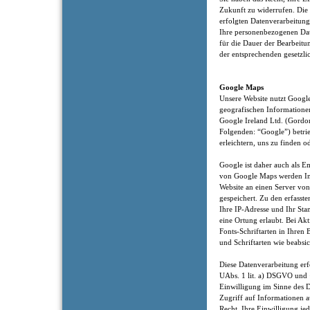
Zukunft zu widerrufen. Die
erfolgten Datenverarbeitung
Ihre personenbezogenen Date
für die Dauer der Bearbeitu
der entsprechenden gesetzli
Google Maps
Unsere Website nutzt Google
geografischen Informatione
Google Ireland Ltd. (Gordon
Folgenden: “Google”) betri
erleichtern, uns zu finden o
Google ist daher auch als 
von Google Maps werden In
Website an einen Server vo
gespeichert. Zu den erfass
Ihre IP-Adresse und Ihr Sta
eine Ortung erlaubt. Bei A
Fonts-Schriftarten in Ihren
und Schriftarten wie beabsic
Diese Datenverarbeitung erf
UAbs. 1 lit. a) DSGVO und 
Einwilligung im Sinne des 
Zugriff auf Informationen a
Recht, Ihre Einwilligung je