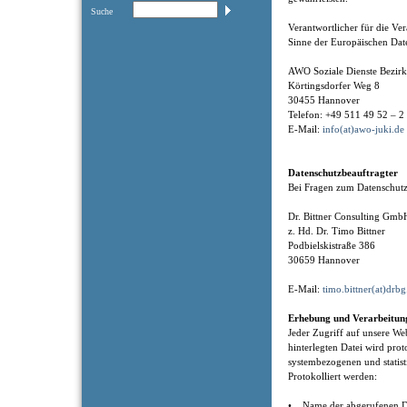
Suche
Verantwortlicher für die V
Sinne der Europäischen Dat
AWO Soziale Dienste Bezi
Körtingsdorfer Weg 8
30455 Hannover
Telefon: +49 511 49 52 – 2
E-Mail:
info(at)awo-juki.de
Datenschutzbeauftragter
Bei Fragen zum Datenschutz
Dr. Bittner Consulting Gm
z. Hd. Dr. Timo Bittner
Podbielskistraße 386
30659 Hannover
E-Mail:
timo.bittner(at)drbg
Erhebung und Verarbeitun
Jeder Zugriff auf unsere Web
hinterlegten Datei wird prot
systembezogenen und statis
Protokolliert werden:
• Name der abgerufenen D