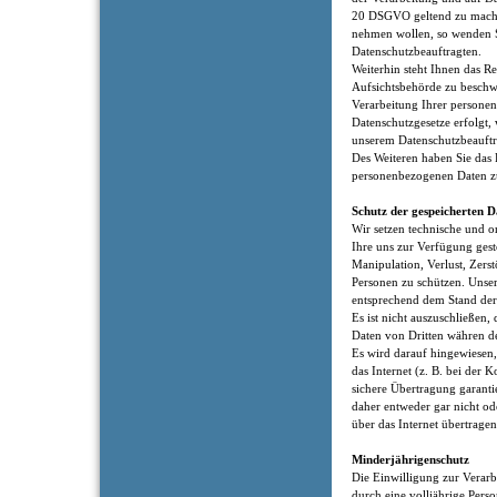
20 DSGVO geltend zu machen
nehmen wollen, so wenden Si
Datenschutzbeauftragten.
Weiterhin steht Ihnen das Re
Aufsichtsbehörde zu beschwe
Verarbeitung Ihrer persone
Datenschutzgesetze erfolgt, 
unserem Datenschutzbeauftra
Des Weiteren haben Sie das R
personenbezogenen Daten z
Schutz der gespeicherten D
Wir setzen technische und 
Ihre uns zur Verfügung ges
Manipulation, Verlust, Zers
Personen zu schützen. Uns
entsprechend dem Stand der 
Es ist nicht auszuschließen,
Daten von Dritten währen d
Es wird darauf hingewiesen,
das Internet (z. B. bei der
sichere Übertragung garanti
daher entweder gar nicht od
über das Internet übertrage
Minderjährigenschutz
Die Einwilligung zur Verar
durch eine volljährige Perso