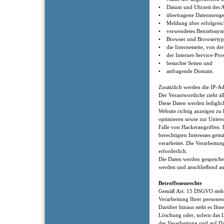
• Datum und Uhrzeit des A
• übertragene Datenmenge
• Meldung über erfolgreic
• verwendetes Betriebssys
• Browser und Browsertyp
• die Internetseite, von der
• der Internet-Service-Prov
• besuchte Seiten und
• anfragende Domain.
Zusätzlich werden die IP-Ad
Der Verantwortliche zieht al
Diese Daten werden lediglic
Website richtig anzeigen zu 
optimieren sowie zur Unters
Falle von Hackerangriffen.
berechtigten Interesses gem
verarbeitet. Die Verarbeitun
erforderlich.
Die Daten werden gespeicher
werden und anschließend au
Betroffenenrechte
Gemäß Art. 15 DSGVO steht 
Verarbeitung Ihrer persone
Darüber hinaus steht es Ihne
Löschung oder, sofern das L
der Verarbeitung und auf D