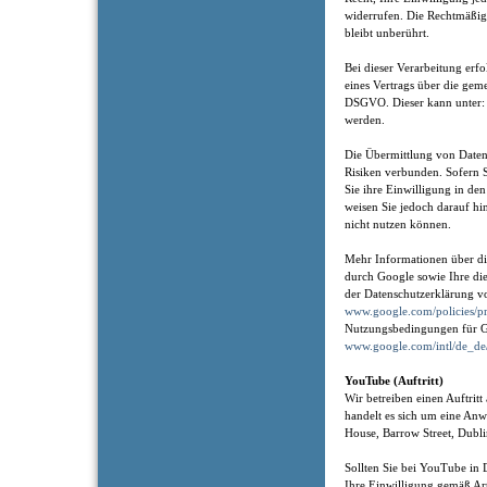
widerrufen. Die Rechtmäßig
bleibt unberührt.
Bei dieser Verarbeitung erf
eines Vertrags über die gem
DSGVO. Dieser kann unter
werden.
Die Übermittlung von Daten 
Risiken verbunden. Sofern 
Sie ihre Einwilligung in de
weisen Sie jedoch darauf hin
nicht nutzen können.
Mehr Informationen über di
durch Google sowie Ihre die
der Datenschutzerklärung v
www.google.com/policies/pr
Nutzungsbedingungen für G
www.google.com/intl/de_de
YouTube (Auftritt)
Wir betreiben einen Auftrit
handelt es sich um eine An
House, Barrow Street, Dubli
Sollten Sie bei YouTube in 
Ihre Einwilligung gemäß Ar