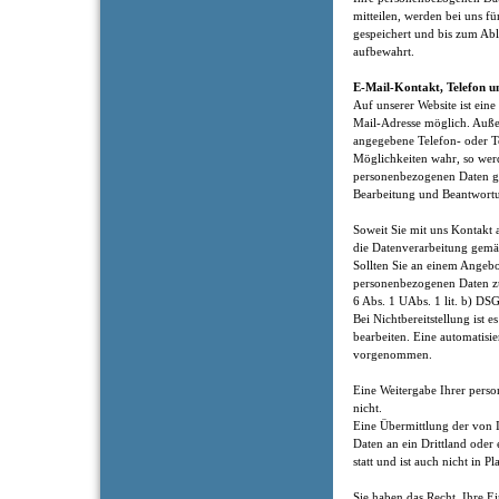
mitteilen, werden bei uns fü
gespeichert und bis zum Abl
aufbewahrt.
E-Mail-Kontakt, Telefon u
Auf unserer Website ist ei
Mail-Adresse möglich. Auße
angegebene Telefon- oder T
Möglichkeiten wahr, so werd
personenbezogenen Daten g
Bearbeitung und Beantwortu
Soweit Sie mit uns Kontakt 
die Datenverarbeitung gemäß
Sollten Sie an einem Angebot
personenbezogenen Daten z
6 Abs. 1 UAbs. 1 lit. b) DS
Bei Nichtbereitstellung ist e
bearbeiten. Eine automatisi
vorgenommen.
Eine Weitergabe Ihrer perso
nicht.
Eine Übermittlung der von 
Daten an ein Drittland oder 
statt und ist auch nicht in P
Sie haben das Recht, Ihre Ei