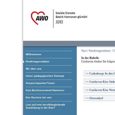
Start
/
Kindertagesstätten
/
Willkommen
In der Rubrik:
Cuxhaven
finden Sie folgen
Kindertagesstätten
Wir über uns
>>
Cadenberge In den 
Unser pädagogisches Konzept
>>
Cuxhaven Kita Süde
Ansprechpartner*innen
>>
Cuxhaven Kita West
Zum Bezirksverband Hannover
Ihre Karriere bei uns
>>
Otterndorf
Lust auf eine berufsbegleitende
Ausbildung in der Kita?