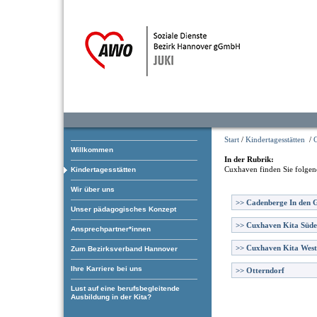
Start
/
Kindertagesstätten
/
Willkommen
In der Rubrik:
Cuxhaven
finden Sie folgen
Kindertagesstätten
Wir über uns
>>
Cadenberge In den 
Unser pädagogisches Konzept
>>
Cuxhaven Kita Süde
Ansprechpartner*innen
>>
Cuxhaven Kita West
Zum Bezirksverband Hannover
Ihre Karriere bei uns
>>
Otterndorf
Lust auf eine berufsbegleitende
Ausbildung in der Kita?