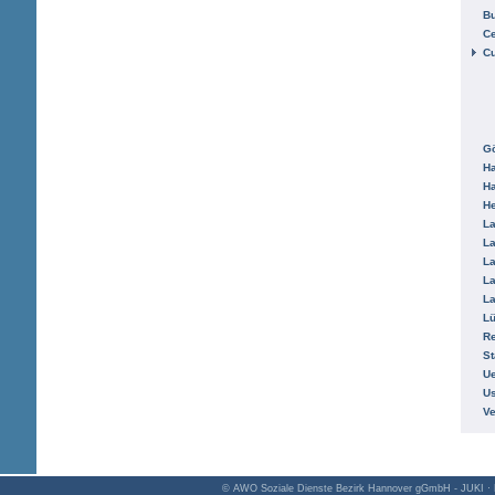
B
Ce
C
Gö
H
H
He
La
La
La
La
La
L
R
St
Ue
Us
V
© AWO Soziale Dienste Bezirk Hannover gGmbH - JUKI · K