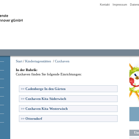
Kontakt
Impressum
Datens
Start
/
Kindertagesstätten
/
Cuxhaven
In der Rubrik:
Cuxhaven
finden Sie folgende Einrichtungen:
>>
Cadenberge In den Gärten
>>
Cuxhaven Kita Süderwisch
>>
Cuxhaven Kita Westerwisch
>>
Otterndorf
Uns