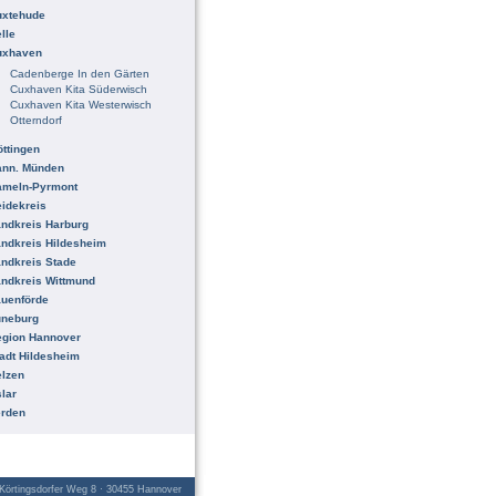
uxtehude
lle
uxhaven
Cadenberge In den Gärten
Cuxhaven Kita Süderwisch
Cuxhaven Kita Westerwisch
Otterndorf
ttingen
ann. Münden
ameln-Pyrmont
idekreis
ndkreis Harburg
ndkreis Hildesheim
ndkreis Stade
ndkreis Wittmund
uenförde
üneburg
egion Hannover
adt Hildesheim
lzen
lar
erden
örtingsdorfer Weg 8 · 30455 Hannover