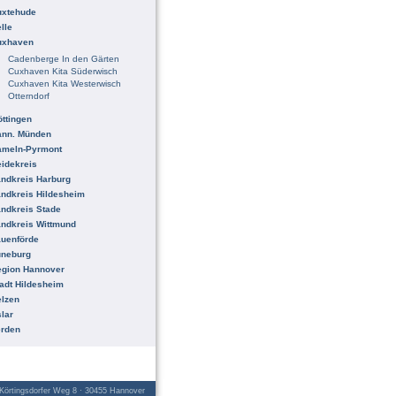
uxtehude
lle
uxhaven
Cadenberge In den Gärten
Cuxhaven Kita Süderwisch
Cuxhaven Kita Westerwisch
Otterndorf
ttingen
ann. Münden
ameln-Pyrmont
idekreis
ndkreis Harburg
ndkreis Hildesheim
ndkreis Stade
ndkreis Wittmund
uenförde
üneburg
egion Hannover
adt Hildesheim
lzen
lar
erden
örtingsdorfer Weg 8 · 30455 Hannover