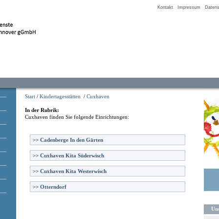
Kontakt
Impressum
Datens
Start
/
Kindertagesstätten
/
Cuxhaven
In der Rubrik:
Cuxhaven
finden Sie folgende Einrichtungen:
>>
Cadenberge In den Gärten
>>
Cuxhaven Kita Süderwisch
>>
Cuxhaven Kita Westerwisch
>>
Otterndorf
Uns