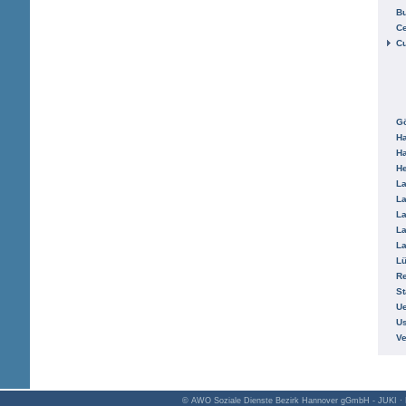
B
Ce
C
Gö
H
H
He
La
La
La
La
La
L
R
St
Ue
Us
V
© AWO Soziale Dienste Bezirk Hannover gGmbH - JUKI · K