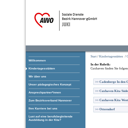
Start
/
Kindertagesstätten
/
Willkommen
In der Rubrik:
Cuxhaven
finden Sie folgen
Kindertagesstätten
Wir über uns
>>
Cadenberge In den 
Unser pädagogisches Konzept
>>
Cuxhaven Kita Süde
Ansprechpartner*innen
>>
Cuxhaven Kita West
Zum Bezirksverband Hannover
Ihre Karriere bei uns
>>
Otterndorf
Lust auf eine berufsbegleitende
Ausbildung in der Kita?