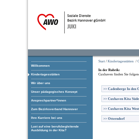
Start
/
Kindertagesstätten
/
Willkommen
In der Rubrik:
Cuxhaven
finden Sie folgen
Kindertagesstätten
Wir über uns
>>
Cadenberge In den 
Unser pädagogisches Konzept
>>
Cuxhaven Kita Süde
Ansprechpartner*innen
>>
Cuxhaven Kita West
Zum Bezirksverband Hannover
Ihre Karriere bei uns
>>
Otterndorf
Lust auf eine berufsbegleitende
Ausbildung in der Kita?