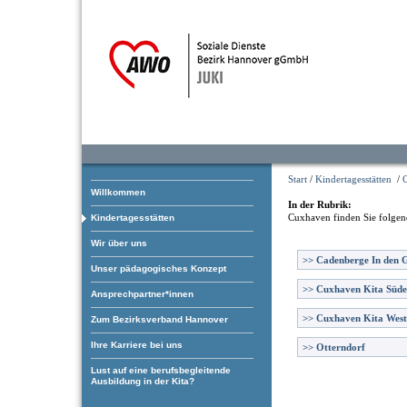
Start
/
Kindertagesstätten
/
Willkommen
In der Rubrik:
Cuxhaven
finden Sie folgen
Kindertagesstätten
Wir über uns
>>
Cadenberge In den 
Unser pädagogisches Konzept
>>
Cuxhaven Kita Süde
Ansprechpartner*innen
>>
Cuxhaven Kita West
Zum Bezirksverband Hannover
Ihre Karriere bei uns
>>
Otterndorf
Lust auf eine berufsbegleitende
Ausbildung in der Kita?