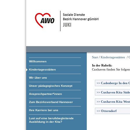
Start
/
Kindertagesstätten
/
Willkommen
In der Rubrik:
Cuxhaven
finden Sie folgen
Kindertagesstätten
Wir über uns
>>
Cadenberge In den 
Unser pädagogisches Konzept
>>
Cuxhaven Kita Süde
Ansprechpartner*innen
>>
Cuxhaven Kita West
Zum Bezirksverband Hannover
Ihre Karriere bei uns
>>
Otterndorf
Lust auf eine berufsbegleitende
Ausbildung in der Kita?