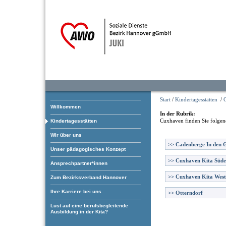
Start
/
Kindertagesstätten
/
Willkommen
In der Rubrik:
Cuxhaven
finden Sie folgen
Kindertagesstätten
Wir über uns
>>
Cadenberge In den 
Unser pädagogisches Konzept
>>
Cuxhaven Kita Süde
Ansprechpartner*innen
>>
Cuxhaven Kita West
Zum Bezirksverband Hannover
Ihre Karriere bei uns
>>
Otterndorf
Lust auf eine berufsbegleitende
Ausbildung in der Kita?