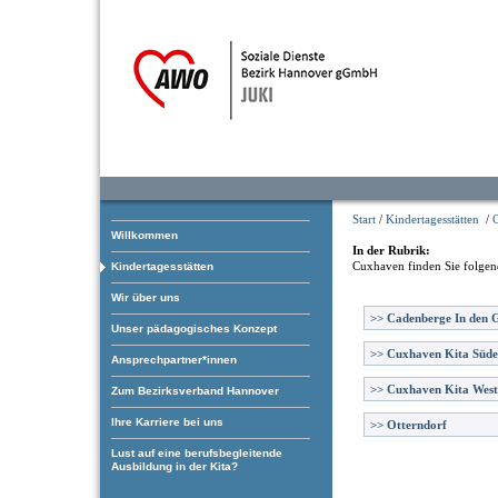
Start
/
Kindertagesstätten
/
Willkommen
In der Rubrik:
Cuxhaven
finden Sie folgen
Kindertagesstätten
Wir über uns
>>
Cadenberge In den 
Unser pädagogisches Konzept
>>
Cuxhaven Kita Süde
Ansprechpartner*innen
>>
Cuxhaven Kita West
Zum Bezirksverband Hannover
Ihre Karriere bei uns
>>
Otterndorf
Lust auf eine berufsbegleitende
Ausbildung in der Kita?