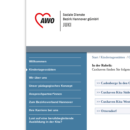
Start
/
Kindertagesstätten
/
Willkommen
In der Rubrik:
Cuxhaven
finden Sie folgen
Kindertagesstätten
Wir über uns
>>
Cadenberge In den 
Unser pädagogisches Konzept
>>
Cuxhaven Kita Süde
Ansprechpartner*innen
>>
Cuxhaven Kita West
Zum Bezirksverband Hannover
Ihre Karriere bei uns
>>
Otterndorf
Lust auf eine berufsbegleitende
Ausbildung in der Kita?