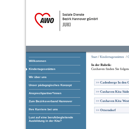
Start
/
Kindertagesstätten
/
Willkommen
In der Rubrik:
Cuxhaven
finden Sie folgen
Kindertagesstätten
Wir über uns
>>
Cadenberge In den 
Unser pädagogisches Konzept
>>
Cuxhaven Kita Süde
Ansprechpartner*innen
>>
Cuxhaven Kita West
Zum Bezirksverband Hannover
Ihre Karriere bei uns
>>
Otterndorf
Lust auf eine berufsbegleitende
Ausbildung in der Kita?