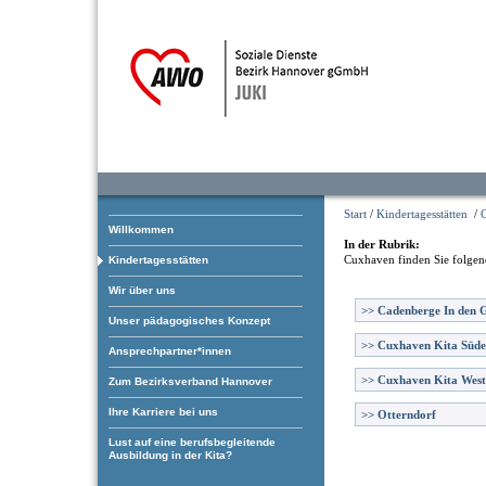
Start
/
Kindertagesstätten
/
Willkommen
In der Rubrik:
Cuxhaven
finden Sie folgen
Kindertagesstätten
Wir über uns
>>
Cadenberge In den 
Unser pädagogisches Konzept
>>
Cuxhaven Kita Süde
Ansprechpartner*innen
>>
Cuxhaven Kita West
Zum Bezirksverband Hannover
Ihre Karriere bei uns
>>
Otterndorf
Lust auf eine berufsbegleitende
Ausbildung in der Kita?