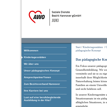
Start
/
Kindertagesstätten
/
pädagogische Konzept
Willkommen
Kindertagesstätten
Das pädagogische Ko
Wir über uns
Ein Fokus unserer pädagogis
Gesundheitsbildung. Wir w
Unser pädagogisches Konzept
vermitteln und sie so zu eig
Ansprechpartner*innen
innerhalb ihrer Möglichkei
Naturerhaltung leisten könn
Zum Bezirksverband Hannover
Familien an einem Umweltkon
und nicht belehren soll.
Ihre Karriere bei uns
In unserer Kindertagestätte 
Lust auf eine berufsbegleitende
Situationsansatz ist ein pä
Ausbildung in der Kita?
alltäglichen Situationen, in
ermöglic