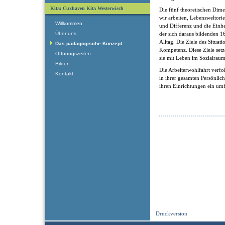
Kita: Cuxhaven Kita Westerwisch
Die fünf theoretischen Dime
wir arbeiten, Lebensweltorie
Willkommen
und Differenz und die Einhe
Über uns
der sich daraus bildenden 
Alltag. Die Ziele des Situat
Das pädagogische Konzept
Kompetenz. Diese Ziele setz
Öffnungszeiten
sie mit Leben im Sozialraum
Bilder
Die Arbeiterwohlfahrt verfol
Kontakt
in ihrer gesamten Persönlic
ihren Einrichtungen ein umf
Druckversion