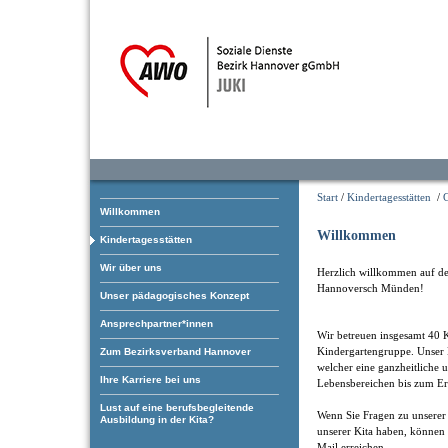
Start
/
Kindertagesstätten
/
Willkommen
Willkommen
Kindertagesstätten
Wir über uns
Herzlich willkommen auf der
Hannoversch Münden!
Unser pädagogisches Konzept
Ansprechpartner*innen
Wir betreuen insgesamt 40 K
Kindergartengruppe. Unser 
Zum Bezirksverband Hannover
welcher eine ganzheitliche 
Ihre Karriere bei uns
Lebensbereichen bis zum Err
Lust auf eine berufsbegleitende
Wenn Sie Fragen zu unserer 
Ausbildung in der Kita?
unserer Kita haben, können 
Mail erreichen.