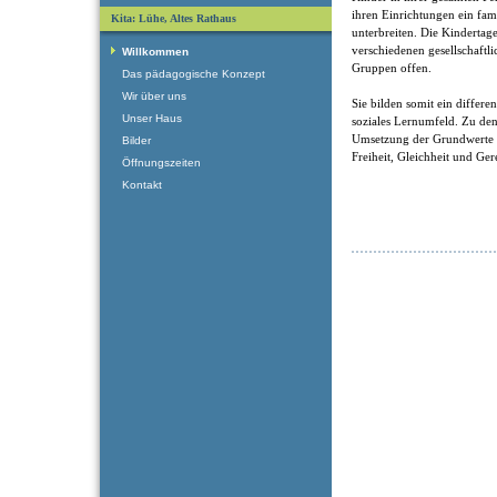
ihren Einrichtungen ein fam
Kita: Lühe, Altes Rathaus
unterbreiten. Die Kindertage
verschiedenen gesellschaftl
Willkommen
Gruppen offen.
Das pädagogische Konzept
Wir über uns
Sie bilden somit ein differen
Unser Haus
soziales Lernumfeld. Zu de
Umsetzung der Grundwerte de
Bilder
Freiheit, Gleichheit und Ger
Öffnungszeiten
Kontakt