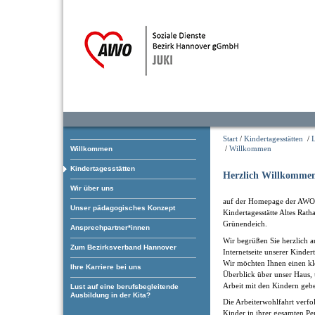
Start
/
Kindertagesstätten
/
L
/
Willkommen
Willkommen
Kindertagesstätten
Herzlich Willkommen
Wir über uns
auf der Homepage der AWO
Unser pädagogisches Konzept
Kindertagesstätte Altes Rath
Grünendeich.
Ansprechpartner*innen
Wir begrüßen Sie herzlich a
Zum Bezirksverband Hannover
Internetseite unserer Kindert
Wir möchten Ihnen einen kl
Ihre Karriere bei uns
Überblick über unser Haus, 
Arbeit mit den Kindern geb
Lust auf eine berufsbegleitende
Ausbildung in der Kita?
Die Arbeiterwohlfahrt verfol
Kinder in ihrer gesamten Pe