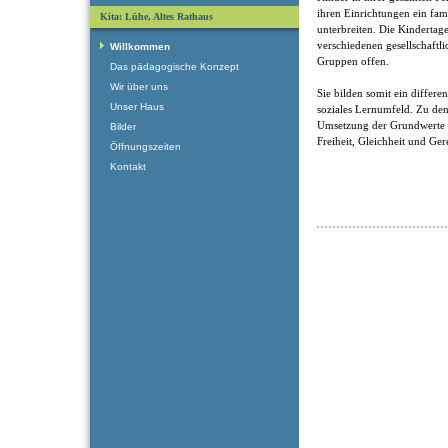
ihren Einrichtungen ein fam
Kita: Lühe, Altes Rathaus
unterbreiten. Die Kindertage
verschiedenen gesellschaftl
Willkommen
Gruppen offen.
Das pädagogische Konzept
Wir über uns
Sie bilden somit ein differen
Unser Haus
soziales Lernumfeld. Zu de
Umsetzung der Grundwerte de
Bilder
Freiheit, Gleichheit und Ger
Öffnungszeiten
Kontakt