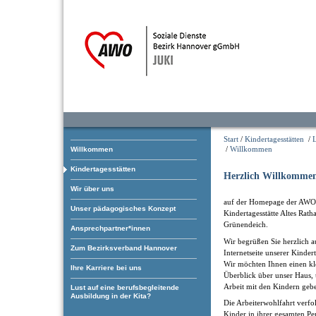
Start
/
Kindertagesstätten
/
L
/
Willkommen
Willkommen
Kindertagesstätten
Herzlich Willkommen
Wir über uns
auf der Homepage der AWO
Unser pädagogisches Konzept
Kindertagesstätte Altes Rath
Grünendeich.
Ansprechpartner*innen
Wir begrüßen Sie herzlich a
Zum Bezirksverband Hannover
Internetseite unserer Kindert
Wir möchten Ihnen einen kl
Ihre Karriere bei uns
Überblick über unser Haus, 
Arbeit mit den Kindern geb
Lust auf eine berufsbegleitende
Ausbildung in der Kita?
Die Arbeiterwohlfahrt verfol
Kinder in ihrer gesamten Pe