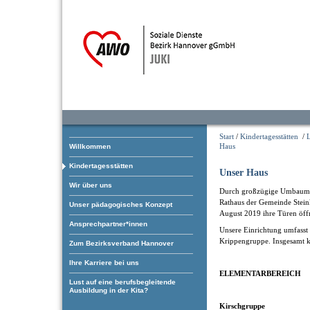
Start
/
Kindertagesstätten
/
L
Haus
Willkommen
Kindertagesstätten
Unser Haus
Wir über uns
Durch großzügige Umbaum
Rathaus der Gemeinde Steink
Unser pädagogisches Konzept
August 2019 ihre Türen öff
Ansprechpartner*innen
Unsere Einrichtung umfasst
Krippengruppe. Insgesamt k
Zum Bezirksverband Hannover
Ihre Karriere bei uns
ELEMENTARBEREICH
Lust auf eine berufsbegleitende
Ausbildung in der Kita?
Kirschgruppe