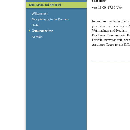
Spätdienst
Kita: Stade, Bei der Insel
von 16.00 17.00 Uhr
Willkommen
Das pädagogische Konzept
In den Sommerferien bleibt
Bilder
geschlossen, ebenso in der 
Weihnachten und Neujahr.
Öffnungszeiten
Das Team nimmt an zwei Ta
Kontakt
Fortbildungsveranstaltungen 
An diesen Tagen ist die KiT