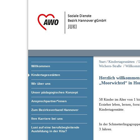
Start
/
Kindertagesstätten
/
L
Wichern-Straße
/
Willkom
Willkommen
Kindertagesstätten
Herzlich willkommen
„Moorwichtel“ in Ho
Wir über uns
Unser pädagogisches Konzept
58 Kinder im Alter von 1 bi
Ansprechpartner*innen
Erzieher leben, lernen, fors
Kindertagesstätte.
Zum Bezirksverband Hannover
Ihre Karriere bei uns
In der Schmetterlingsgruppe
Lust auf eine berufsbegleitende
3 Jahren.
Ausbildung in der Kita?