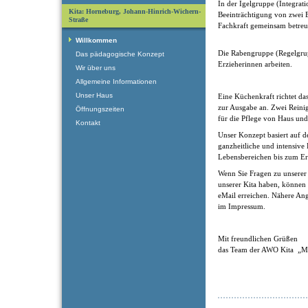
In der Igelgruppe (Integra
Kita: Horneburg, Johann-Hinrich-Wichern-
Beeinträchtigung von zwei 
Straße
Fachkraft gemeinsam betreu
Willkommen
Die Rabengruppe (Regelgrup
Das pädagogische Konzept
Erzieherinnen arbeiten.
Wir über uns
Allgemeine Informationen
Unser Haus
Eine Küchenkraft richtet da
zur Ausgabe an. Zwei Reinig
Öffnungszeiten
für die Pflege von Haus und
Kontakt
Unser Konzept basiert auf d
ganzheitliche und intensive
Lebensbereichen bis zum Err
Wenn Sie Fragen zu unserer 
unserer Kita haben, können 
eMail erreichen. Nähere Ang
im Impressum.
Mit freundlichen Grüßen
das Team der AWO Kita „Mo