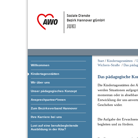
Start
/
Kindertagesstätten
/
L
Wichern-Straße
/
Das pädag
Willkommen
Kindertagesstätten
Das pädagogische Ko
Wir über uns
Die Kindertagesstätten der 
werden Situationen aufgegrif
Unser pädagogisches Konzept
momentan oder in absehbarer
Ansprechpartner*innen
Entwicklung der uns anvertr
Geschehen wider.
Zum Bezirksverband Hannover
Ihre Karriere bei uns
Die Aufgabe der Erwachsenen
begleiten und zu fördern.
Lust auf eine berufsbegleitende
Ausbildung in der Kita?