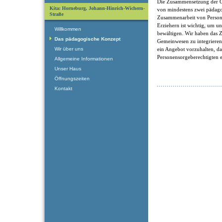
Die Zusammensetzung der Gr
Kita: Horneburg, Johann-Hinrich-Wichern-
von mindestens zwei pädago
Straße
Zusammenarbeit von Persone
Erziehern ist wichtig, um 
Willkommen
bewältigen. Wir haben das Zi
Das pädagogische Konzept
Gemeinwesen zu integriere
ein Angebot vorzuhalten, d
Wir über uns
Personensorgeberechtigten e
Allgemeine Informationen
Unser Haus
Öffnungszeiten
Kontakt