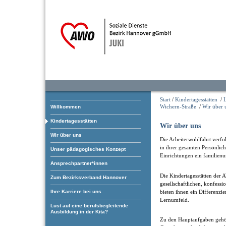
Start
/
Kindertagesstätten
/
L
Wichern-Straße
/
Wir über 
Willkommen
Kindertagesstätten
Wir über uns
Wir über uns
Die Arbeiterwohlfahrt verfol
in ihrer gesamten Persönlic
Unser pädagogisches Konzept
Einrichtungen ein familienu
Ansprechpartner*innen
Die Kindertagesstätten der 
Zum Bezirksverband Hannover
gesellschaftlichen, konfess
bieten ihnen ein Differenzier
Ihre Karriere bei uns
Lernumfeld.
Lust auf eine berufsbegleitende
Ausbildung in der Kita?
Zu den Hauptaufgaben gehö