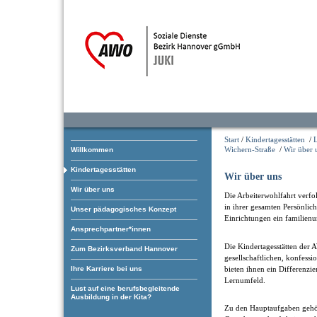
Start
/
Kindertagesstätten
/
L
Wichern-Straße
/
Wir über 
Willkommen
Kindertagesstätten
Wir über uns
Wir über uns
Die Arbeiterwohlfahrt verfol
in ihrer gesamten Persönlic
Unser pädagogisches Konzept
Einrichtungen ein familienu
Ansprechpartner*innen
Die Kindertagesstätten der 
Zum Bezirksverband Hannover
gesellschaftlichen, konfess
bieten ihnen ein Differenzier
Ihre Karriere bei uns
Lernumfeld.
Lust auf eine berufsbegleitende
Ausbildung in der Kita?
Zu den Hauptaufgaben gehö