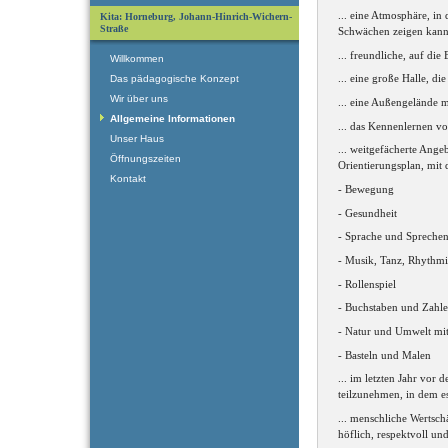
... eine Atmosphäre, in
Kita: Horneburg, Johann-Hinrich-Wichern-
Straße
Schwächen zeigen kan
... freundliche, auf di
Willkommen
... eine große Halle, d
Das pädagogische Konzept
Wir über uns
... eine Außengelände m
Allgemeine Informationen
... das Kennenlernen 
Unser Haus
... weitgefächerte Ang
Öffnungszeiten
Orientierungsplan, mit 
Kontakt
- Bewegung
- Gesundheit
- Sprache und Spreche
- Musik, Tanz, Rhythm
- Rollenspiel
- Buchstaben und Zahl
- Natur und Umwelt mit
- Basteln und Malen
... im letzten Jahr vor
teilzunehmen, in dem es
... menschliche Wertsch
höflich, respektvoll und