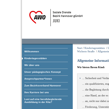
Start
/
Kindertagesstätten
/
L
Wichern-Straße
/
Allgemein
Willkommen
Kindertagesstätten
Allgemeine Informat
Wir über uns
Wir bieten
Ihrem Kind:
Unser pädagogisches Konzept
... Sicherheit und Verläs
Ansprechpartner*innen
... ein qualifiziertes, 
Zum Bezirksverband Hannover
... die Begleitung durc
Ihre Karriere bei uns
... eine Hand, an der es
Lust auf eine berufsbegleitende
... an, nicht nur dabei 
Ausbildung in der Kita?
... Förderung, Unterstü