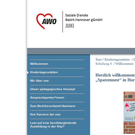
Start
/
Kindertagesstätten
/
L
Schulweg 4
/
Willkommen
Willkommen
Kindertagesstätten
Herzlich willkommen
„Spatzennest“ in Ho
Wir über uns
Unser pädagogisches Konzept
Ansprechpartner*innen
Zum Bezirksverband Hannover
Ihre Karriere bei uns
Lust auf eine berufsbegleitende
Ausbildung in der Kita?