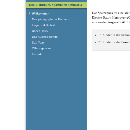
Kita: Horneburg, Spatzennest Schulweg 4
Das Spatzennest ist eine kle
Willkommen
Dienste Bezirk Hannover gG
Das pädagogische Konzept
uns werden insgesamt 40 Kin
Lage und Umfeld
Unser Haus
15 Kinder in der Schn
Das Außengelände
25 Kinder in der Frosc
Das Team
Öffnungszeiten
Kontakt