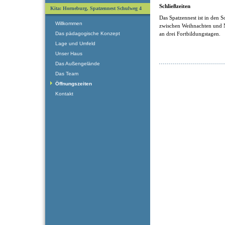
Schließzeiten
Kita: Horneburg, Spatzennest Schulweg 4
Das Spatzennest ist in den 
Willkommen
zwischen Weihnachten und N
Das pädagogische Konzept
an drei Fortbildungstagen.
Lage und Umfeld
Unser Haus
Das Außengelände
Das Team
Öffnungszeiten
Kontakt