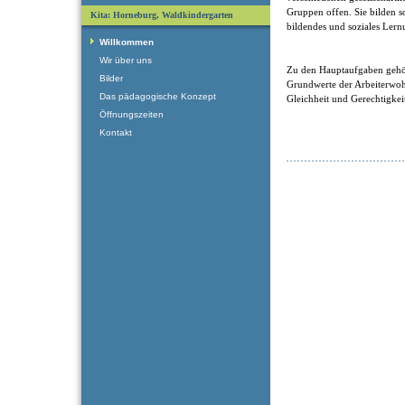
Gruppen offen. Sie bilden som
Kita: Horneburg, Waldkindergarten
bildendes und soziales Lern
Willkommen
Wir über uns
Zu den Hauptaufgaben gehö
Bilder
Grundwerte der Arbeiterwohlf
Das pädagogische Konzept
Gleichheit und Gerechtigkei
Öffnungszeiten
Kontakt