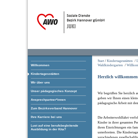
Start
/
Kindertagesstätten
/
L
Waldkindergarten
/
Willko
Willkommen
Kindertagesstätten
Herzlich willkommen
Wir über uns
Unser pädagogisches Konzept
Wir begrüßen Sie herzlich au
geben wir Ihnen einen klei
Ansprechpartner*innen
pädagogische Arbeit mit de
Zum Bezirksverband Hannover
Ihre Karriere bei uns
Die Arbeiterwohlfahrt verfol
Kinder in ihrer gesamten Pe
Lust auf eine berufsbegleitende
ihren Einrichtungen ein fam
Ausbildung in der Kita?
unterbreiten. Die Kindertage
verschiedenen gesellschaftl