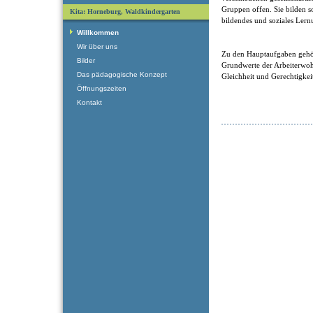
Gruppen offen. Sie bilden som
Kita: Horneburg, Waldkindergarten
bildendes und soziales Lern
Willkommen
Wir über uns
Zu den Hauptaufgaben gehö
Bilder
Grundwerte der Arbeiterwohlf
Das pädagogische Konzept
Gleichheit und Gerechtigkei
Öffnungszeiten
Kontakt