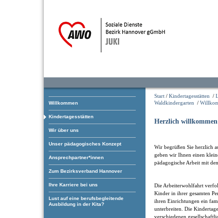
Start
/
Kindertagesstätten
/
L
Waldkindergarten
/
Willko
Willkommen
Kindertagesstätten
Herzlich willkommen
Wir über uns
Unser pädagogisches Konzept
Wir begrüßen Sie herzlich au
geben wir Ihnen einen klei
Ansprechpartner*innen
pädagogische Arbeit mit de
Zum Bezirksverband Hannover
Ihre Karriere bei uns
Die Arbeiterwohlfahrt verfol
Kinder in ihrer gesamten Pe
Lust auf eine berufsbegleitende
ihren Einrichtungen ein fam
Ausbildung in der Kita?
unterbreiten. Die Kindertage
verschiedenen gesellschaftl