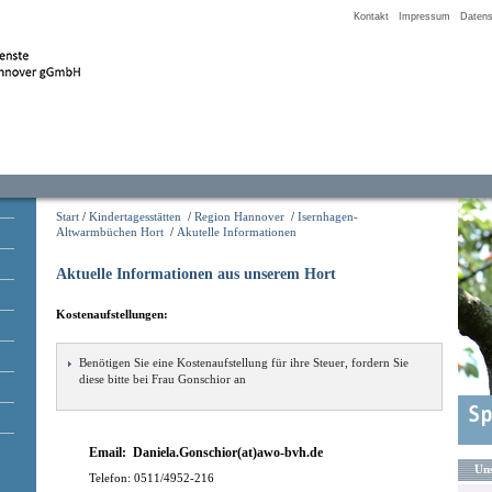
Kontakt
Impressum
Datens
Start
/
Kindertagesstätten
/
Region Hannover
/
Isernhagen-
Altwarmbüchen Hort
/
Akutelle Informationen
Aktuelle Informationen aus unserem Hort
Kostenaufstellungen:
Benötigen Sie eine Kostenaufstellung für ihre Steuer, fordern Sie
diese bitte bei Frau Gonschior
an
Email:
Daniela.Gonschior(at)awo-bvh.de
Uns
Telefon: 0511/4952-216