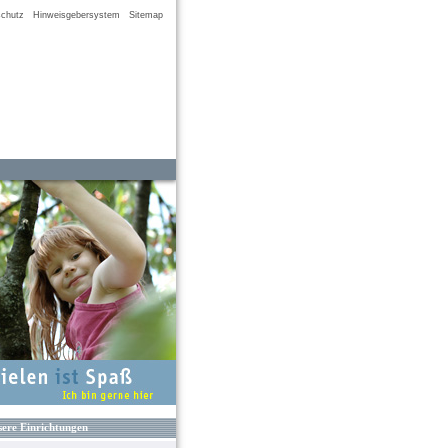
chutz
Hinweisgebersystem
Sitemap
ere Einrichtungen