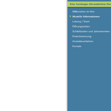
Kita: Isernhagen-Altwarmbüchen Hor
Willkommen im Hort
Akutelle Informationen
Leitung | Team
Öffnungszeiten
Schließzeiten und Jahrestermine
Ferienbetreuung
Anmeldeverfahren
Kontakt