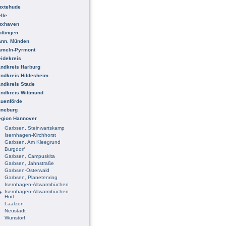
uxtehude
lle
uxhaven
ttingen
ann. Münden
ameln-Pyrmont
idekreis
ndkreis Harburg
ndkreis Hildesheim
ndkreis Stade
ndkreis Wittmund
uenförde
üneburg
egion Hannover
Garbsen, Steinwartskamp
Isernhagen-Kirchhorst
Garbsen, Am Kleegrund
Burgdorf
Garbsen, Campuskita
Garbsen, Jahnstraße
Garbsen-Osterwald
Garbsen, Planetenring
Isernhagen-Altwarmbüchen
Isernhagen-Altwarmbüchen
Hort
Laatzen
Neustadt
Wunstorf