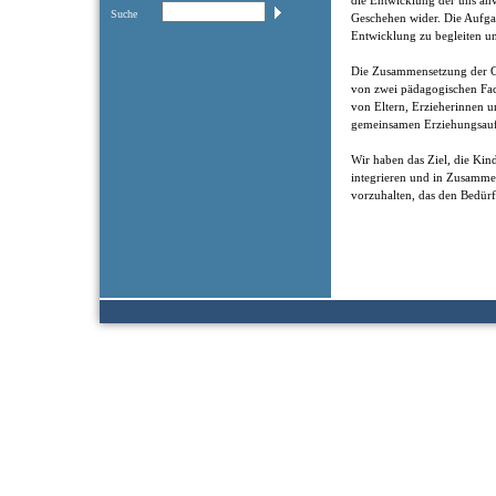
die Entwicklung der uns anv
Suche
Geschehen wider. Die Aufgab
Entwicklung zu begleiten un
Die Zusammensetzung der Gr
von zwei pädagogischen Fac
von Eltern, Erzieherinnen u
gemeinsamen Erziehungsauf
Wir haben das Ziel, die Kin
integrieren und in Zusamm
vorzuhalten, das den Bedürf