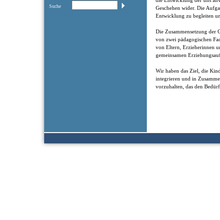
die Entwicklung der uns anv
Suche
Geschehen wider. Die Aufgab
Entwicklung zu begleiten un
Die Zusammensetzung der Gr
von zwei pädagogischen Fac
von Eltern, Erzieherinnen u
gemeinsamen Erziehungsauf
Wir haben das Ziel, die Kin
integrieren und in Zusamm
vorzuhalten, das den Bedürf