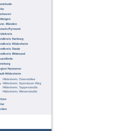
uxtehude
lle
uxhaven
ttingen
ann. Münden
ameln-Pyrmont
idekreis
ndkreis Harburg
ndkreis Hildesheim
ndkreis Stade
ndkreis Wittmund
uenförde
üneburg
egion Hannover
adt Hildesheim
Hildesheim, Ostendallee
Hildesheim, Spandauer Weg
Hildesheim, Tappenstraße
Hildesheim, Wiesenstraße
lzen
lar
erden