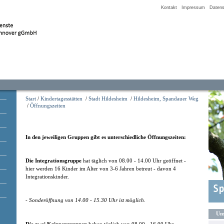
Kontakt
Impressum
Datens
Start
/
Kindertagesstätten
/
Stadt Hildesheim
/
Hildesheim, Spandauer Weg
/
Öffnungszeiten
In den jeweiligen Gruppen gibt es unterschiedliche Öffnungszeiten:
Die Integrationsgruppe
hat täglich von 08.00 - 14.00 Uhr geöffnet -
hier werden 16 Kinder im Alter von 3-6 Jahren betreut - davon 4
Integrationskinder.
- Sonderöffnung von 14.00 - 15.30 Uhr ist möglich.
Uns
Die zwei Krippengruppen
haben täglich von 08.00 - 16.00 Uhr