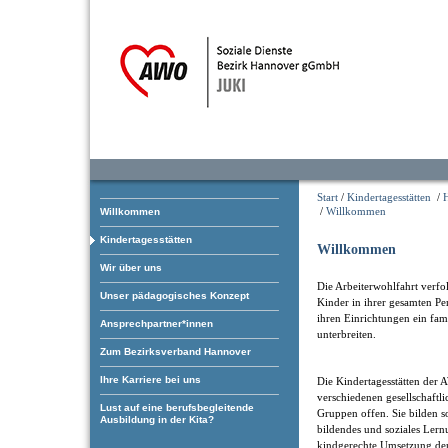
Start
/
Kindertagesstätten
/
/
Willkommen
Willkommen
Kindertagesstätten
Willkommen
Wir über uns
Die Arbeiterwohlfahrt verfol
Unser pädagogisches Konzept
Kinder in ihrer gesamten Pe
ihren Einrichtungen ein fam
Ansprechpartner*innen
unterbreiten.
Zum Bezirksverband Hannover
Ihre Karriere bei uns
Die Kindertagesstätten der 
verschiedenen gesellschaftl
Lust auf eine berufsbegleitende
Gruppen offen. Sie bilden som
Ausbildung in der Kita?
bildendes und soziales Ler
kindgerechte Umsetzung der