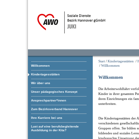
Start
/
Kindertagesstätten
/
/
Willkommen
Willkommen
Kindertagesstätten
Willkommen
Wir über uns
Die Arbeiterwohlfahrt verfol
Unser pädagogisches Konzept
Kinder in ihrer gesamten Pe
ihren Einrichtungen ein fam
Ansprechpartner*innen
unterbreiten.
Zum Bezirksverband Hannover
Ihre Karriere bei uns
Die Kindertagesstätten der 
verschiedenen gesellschaftl
Lust auf eine berufsbegleitende
Gruppen offen. Sie bilden som
Ausbildung in der Kita?
bildendes und soziales Ler
kindgerechte Umsetzung der