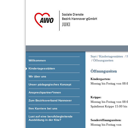
Start
/
Kindertagesstätten
/
/
Öffnungszeiten
Willkommen
Kindertagesstätten
Öffnungszeiten
Wir über uns
Kindergarten:
Montag bis Freitag von 08:
Unser pädagogisches Konzept
Ansprechpartner*innen
Krippe:
Zum Bezirksverband Hannover
Montag bis Freitag von 08:
Spätdienst Krippe 15:00 bis
Ihre Karriere bei uns
Lust auf eine berufsbegleitende
Ausbildung in der Kita?
Sonderöffnungszeiten:
Montag bis Freitag vo