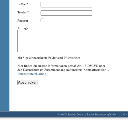
E-Mail*
Telefon*
Rückruf
Anfrage
Mit * gekennzeichnete Felder sind Pflichtfelder.
Hier finden Sie unsere Informationen gemäß Art. 13 DSGVO über
den Datenschutz im Zusammenhang mit unserem Kontaktformular: »
Datenschutzerklärung
© AWO Soziale Dienste Bezirk Hannover gGmbH - JUKI · K