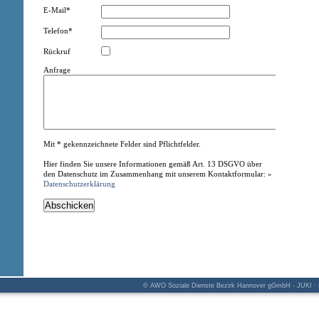
E-Mail*
Telefon*
Rückruf
Anfrage
Mit * gekennzeichnete Felder sind Pflichtfelder.
Hier finden Sie unsere Informationen gemäß Art. 13 DSGVO über
den Datenschutz im Zusammenhang mit unserem Kontaktformular: »
Datenschutzerklärung
© AWO Soziale Dienste Bezirk Hannover gGmbH - JUKI · K