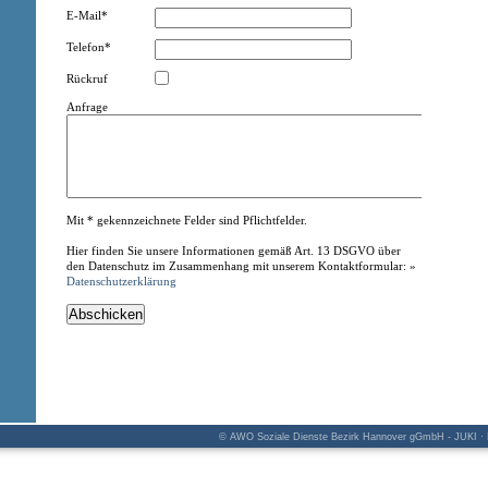
E-Mail*
Telefon*
Rückruf
Anfrage
Mit * gekennzeichnete Felder sind Pflichtfelder.
Hier finden Sie unsere Informationen gemäß Art. 13 DSGVO über
den Datenschutz im Zusammenhang mit unserem Kontaktformular: »
Datenschutzerklärung
© AWO Soziale Dienste Bezirk Hannover gGmbH - JUKI · K