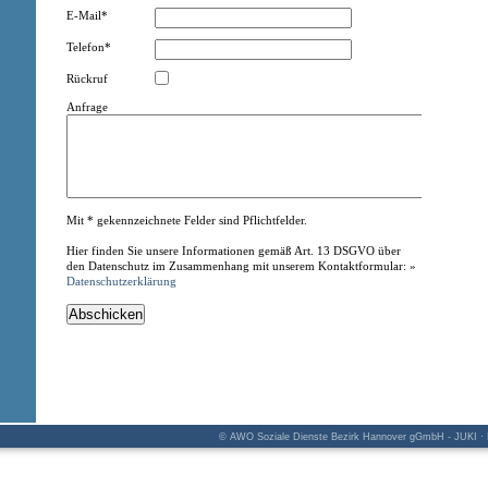
E-Mail*
Telefon*
Rückruf
Anfrage
Mit * gekennzeichnete Felder sind Pflichtfelder.
Hier finden Sie unsere Informationen gemäß Art. 13 DSGVO über
den Datenschutz im Zusammenhang mit unserem Kontaktformular: »
Datenschutzerklärung
© AWO Soziale Dienste Bezirk Hannover gGmbH - JUKI · K