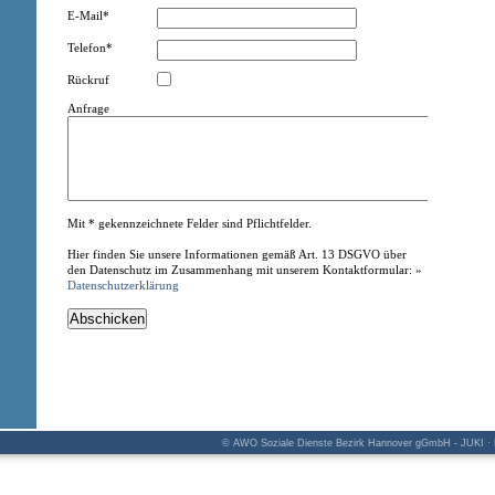
E-Mail*
Telefon*
Rückruf
Anfrage
Mit * gekennzeichnete Felder sind Pflichtfelder.
Hier finden Sie unsere Informationen gemäß Art. 13 DSGVO über
den Datenschutz im Zusammenhang mit unserem Kontaktformular: »
Datenschutzerklärung
© AWO Soziale Dienste Bezirk Hannover gGmbH - JUKI · K